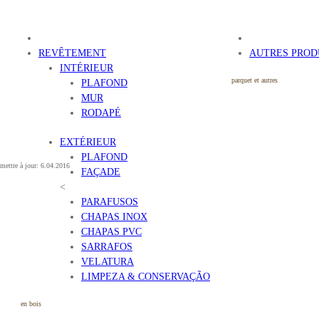
REVÊTEMENT
AUTRES PROD
INTÉRIEUR
parquet et autres
PLAFOND
MUR
RODAPÉ
EXTÉRIEUR
PLAFOND
mettre à jour: 6.04.2016
FAÇADE
<
PARAFUSOS
CHAPAS INOX
CHAPAS PVC
SARRAFOS
VELATURA
LIMPEZA & CONSERVAÇÃO
en bois