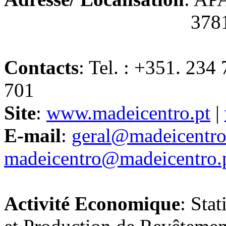
3781 – 901 Ave
Contacts
: Tel. : +351. 234
701
Site
:
www.madeicentro.pt
|
E-mail
:
geral@madeicentro
madeicentro@madeicentro.
Activité Economique
: Sta